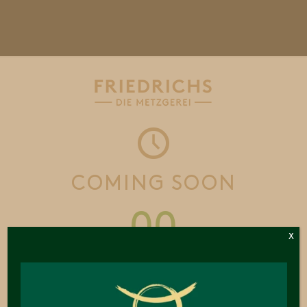
COMING SOON
00
X
DAYS
00