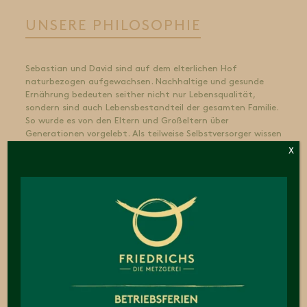
UNSERE PHILOSOPHIE
Sebastian und David sind auf dem elterlichen Hof
naturbezogen aufgewachsen. Nachhaltige und gesunde
Ernährung bedeuten seither nicht nur Lebensqualität,
sondern sind auch Lebensbestandteil der gesamten Familie.
So wurde es von den Eltern und Großeltern über
Generationen vorgelebt. Als teilweise Selbstversorger wissen
wir, die Natur und insbesondere die Tiere zu schätzen.
X
Wir fühlen uns verantwortlich für das Wohl unserer Rinder
und für die Umsetzung einer ursprünglichen,
naturbezogenen Landwirtschaft. Tierschutz, Regionalität
und der Respekt vor der Natur und den Landwirten sind uns
wichtige Anliegen.