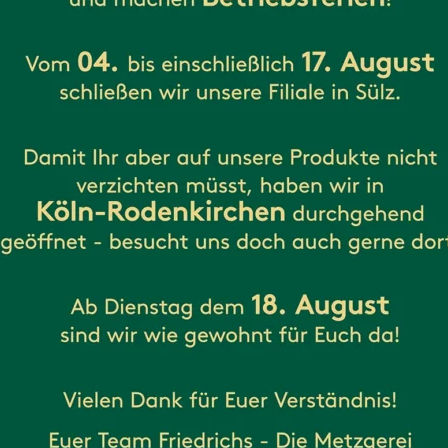
im Rahmen einer Vereinbarung zur Auftragsverarbei
t dies immer nach Art. 28 DS-GVO. Wir wählen dabe
regelmäßig und haben uns ein Weisungsrecht hinsicht
ter geeignete technische und organisatorische Ma
 n.F. und DS-GVO einhalten
äischen Datenschutz-Grundverordnung (DS-GVO) wur
en. Ihre Daten werden daher vorwiegend durch Unte
die Verarbeitung durch Dienste Dritter außerhalb d
tfinden, so müssen diese die besonderen Vorausset
itung erfolgt aufgrund besonderer Garantien, wie e
ines der EU entsprechenden Datenschutzniveaus oder 
ungen, der so genannten „Standardvertragsklauseln“.
acy-Shield“, dem Datenschutzabkommen zwischen de