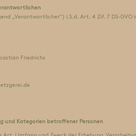
erantwortlichen
nd „Verantwortlicher“) i.S.d. Art. 4 Zif. 7 DS-GVO i
bastian Friedrichs
metzgerei.de
g und Kategorien betroffener Personen
ber Art, Umfang und Zweck der Erhebung, Verarbei