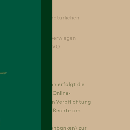
n oder einer anderen natürlichen
en erforderlich und überwiegen
bs. 1 S. 1 lit. f) DS-GVO
och der Fall sein, dann erfolgt die
ergabe von Daten an Online-
en einer gesetzlichen Verpflichtung
zur Durchsetzung der Rechte am
rer Websites und Datenbanken) zur