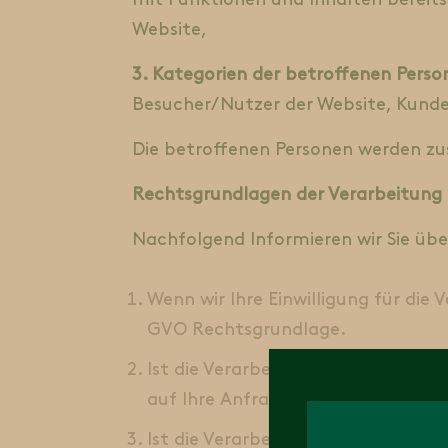
mit Funktionen und Inhalten bereits
Website,
3. Kategorien der betroffenen Perso
Besucher/Nutzer der Website, Kunden
Die betroffenen Personen werden z
Rechtsgrundlagen der Verarbeitung
Nachfolgend Informieren wir Sie üb
Wenn wir Ihre Einwilligung für die 
GVO Rechtsgrundlage.
Ist die Verarbeitung zur Erfüllung
auf Ihre Anfrage hin erfolgen, so is
Ist die Verarbeitung zur Erfüllung 