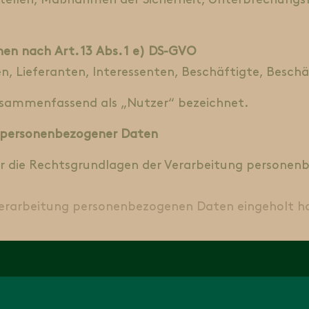
tellen, Maßnahmen der Sicherheit, Unterbrechungsfr
nen nach Art. 13 Abs. 1 e) DS-GVO
, Lieferanten, Interessenten, Beschäftigte, Beschä
usammenfassend als „Nutzer“ bezeichnet.
 personenbezogener Daten
er die Rechtsgrundlagen der Verarbeitung personen
Verarbeitung personenbezogenen Daten eingeholt haben,
 eines Vertrags oder zur Durchführung vorvertraglic
t Art. 6 Abs. 1 S. 1 lit. b) DS-GVO Rechtsgrundlage.
einer rechtlichen Verpflichtung erforderlich, der wir 