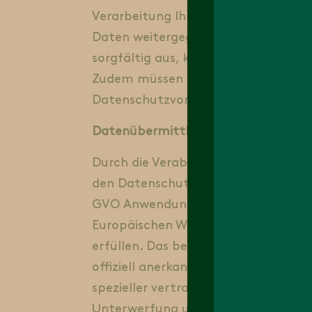
Verarbeitung Ihrer Daten ein. Wenn 
Daten weitergegeben werden, erfolg
sorgfältig aus, kontrollieren diese 
Zudem müssen die Auftragsverarbei
Datenschutzvorschriften gem. BDSG
Datenübermittlung in Drittstaaten
Durch die Verabschiedung der europ
den Datenschutz in Europa geschaff
GVO Anwendung findet. Sollte doch 
Europäischen Wirtschaftsraums stat
erfüllen. Das bedeutet, die Verarbe
offiziell anerkannte Feststellung e
spezieller vertraglicher Verpflicht
Unterwerfung unter das sog. „Priv