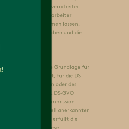
tung an die Auftragsverarbeiter
i unsere Auftragsverarbeiter
lich der Daten einräumen lassen.
ßnahmen getroffen haben und die
de eine einheitliche Grundlage für
rnehmen verarbeitet, für die DS-
er Europäischen Union oder des
zungen der Art. 44 ff. DS-GVO
twa die von der EU-Kommission
der Beachtung offiziell anerkannter
 Bei US-Unternehmen erfüllt die
r EU und den USA, diese