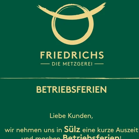
. 6 Abs. 1 S. 1 lit. c) DS-GVO Rechtsgrundlage.
 um lebenswichtige Interessen der betroffenen Perso
bs. 1 S. 1 lit. d) DS-GVO Rechtsgrundlage.
nserer oder der berechtigten Interessen eines Dritt
Grundrechte und Grundfreiheiten nicht, so ist Art. 6 A
n an Dritte und Auftragsverarbeiter
dsätzlich keine Daten an Dritte weiter. Sollte dies d
uvor genannten Rechtsgrundlagen z.B. bei der Weit
ung oder aufgrund gerichtlicher Anordnung oder weg
ke der Strafverfolgung, zur Gefahrenabwehr oder 
er (externe Dienstleister z.B. zum Webhosting unse