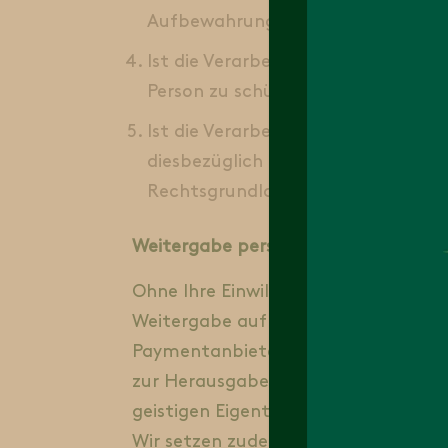
Aufbewahrungspflichten), so ist Art
Ist die Verarbeitung erforderlich,
Person zu schützen, so ist Art. 6 A
Ist die Verarbeitung zur Wahrung u
diesbezüglich Ihre Interessen oder 
Rechtsgrundlage.
Weitergabe personenbezogener Date
Ohne Ihre Einwilligung geben wir grun
Weitergabe auf der Grundlage der z
Paymentanbieter zur Vertragserfüll
zur Herausgabe der Daten zum Zwec
geistigen Eigentum.
Wir setzen zudem Auftragsverarbeit