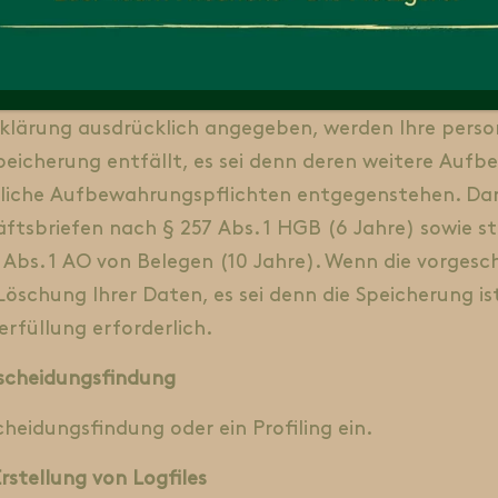
uer
erklärung ausdrücklich angegeben, werden Ihre per
Speicherung entfällt, es sei denn deren weitere Auf
zliche Aufbewahrungspflichten entgegenstehen. Dar
tsbriefen nach § 257 Abs. 1 HGB (6 Jahre) sowie st
Abs. 1 AO von Belegen (10 Jahre). Wenn die vorges
Löschung Ihrer Daten, es sei denn die Speicherung ist
rfüllung erforderlich.
tscheidungsfindung
heidungsfindung oder ein Profiling ein.
rstellung von Logfiles